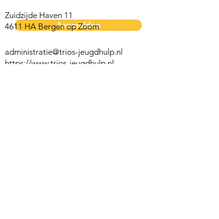
Zuidzijde Haven 11
Aanmelden
4611 HA Bergen op Zoom
administratie@trios-jeugdhulp.nl
https://www.trios-jeugdhulp.nl
Contact opnemen
Voornaam
Achternaam
E-mailadres
Bericht schrijven